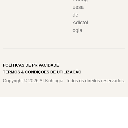
e
s
uesa
pr
si
de
e
g
Adictol
oc
nif
ogia
u
ic
p
ati
aç
vo
ã
s
o,
POLÍTICAS DE PRIVACIDADE
p
ta
TERMOS & CONDIÇÕES DE UTILIZAÇÃO
ar
nt
Copyright © 2026 Al-Kuhlogia. Todos os direitos reservados.
a
o
a
ní
ve
l
n