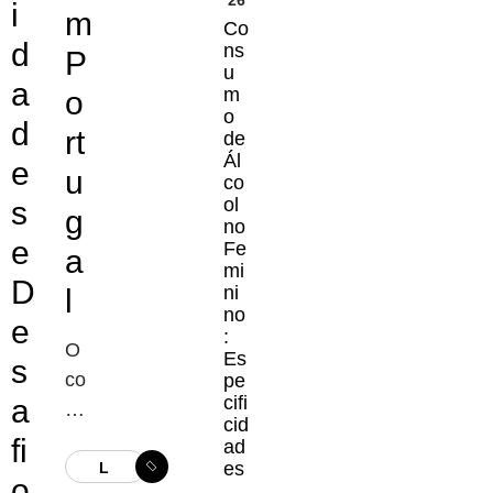
26
i
m
Co
d
ns
P
u
a
m
o
o
d
rt
de
Ál
e
u
co
ol
s
g
no
e
Fe
a
mi
D
ni
l
no
e
:
O
Es
s
co
pe
cifi
a
ns
cid
u
fi
ad
m
es
L
o
,