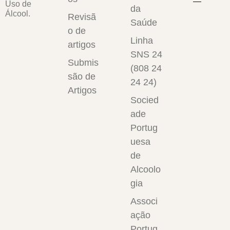
Uso de
d
da
nt
os
Álcool.
Revisã
er
Saúde
ex
jo
o de
a
to
ve
Linha
artigos
d
s
ns
SNS 24
o”
Submis
d
é
(808 24
p
são de
e
u
24 24)
o
Artigos
m
Socied
d
te
ade
e
m
Portug
re
a
uesa
pr
d
de
es
e
Alcoolo
e
gr
gia
nt
a
ar
Associ
n
ris
ação
d
co
Portug