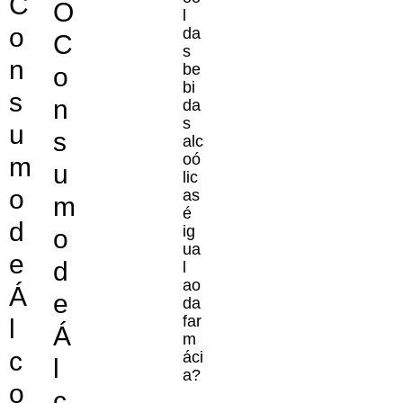
C
O
l
o
da
C
s
n
be
o
bi
s
n
da
s
u
s
alc
oó
m
u
lic
o
as
m
é
d
ig
o
ua
e
d
l
ao
Á
e
da
far
l
Á
m
c
áci
l
a?
o
c