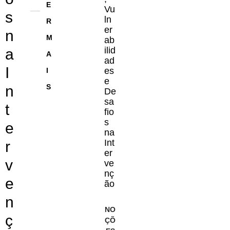
o
E
Vu
s
d
ln
R
er
e
n
M
ab
ál
ilid
a
A
co
ad
I
es
I
ol
e
e
n
S
De
m
sa
t
fio
P
s
e
or
na
tu
Int
r
er
g
v
ve
al
nç
e
é
ão
el
n
ev
NO
ç
ÇÕ
a