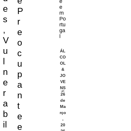
e
e
e
e
P
m
s
Po
r
rtu
,
e
ga
l
V
o
u
c
ÁL
CO
l
u
OL
n
&
p
JO
e
VE
a
NS
r
n
26
de
a
t
Ma
b
rço
e
,
il
e
20