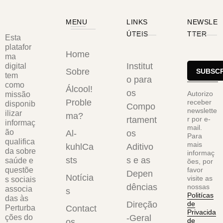
o
ta
ec
o
r
oc
MENU
LINKS
NEWSLE
co
cu
e
ÚTEIS
TTER
Esta
ns
ltu
O
platafor
u
Home
ma
ra
co
Institut
digital
m
Sobre
lm
ns
tem
o para
o
e
como
u
Álcool!
os
co
Autorizo ​​
missão
nt
m
Proble
receber
disponib
Compo
ns
newslette
e
o
ilizar
ma?
rtament
r por e-
id
informaç
as
d
mail.
ão
Al-
os
er
Para
so
e
qualifica
mais
kuhlCa
Aditivo
a
da sobre
ci
informaç
ál
sts
s e as
saúde e
d
ões, por
a
co
questõe
favor
Depen
o
Notícia
visite as
d
s sociais
ol
dências
nossas
“
associa
s
o
e
Politícas
das às
m
Direção
de
a
nt
Perturba
Contact
Privacida
o
ções do
-Geral
co
re
de
os