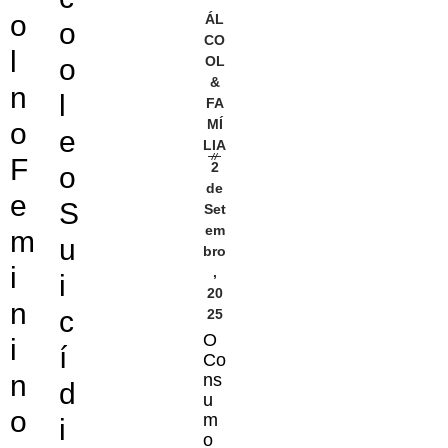
o
ÁL
o
CO
l
o
OL
&
n
l
FA
MÍ
o
e
LIA
F
2
o
de
e
S
Set
em
m
u
bro
i
,
i
20
n
c
25
O
i
í
Co
n
ns
d
u
o
m
i
o