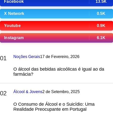
Facebook
13.5K
X Network
0.5K
Youtube
0.9K
Instagram
6.1K
Noções Gerais
17 de Fevereiro, 2026
01
O álcool das bebidas alcoólicas é igual ao da
farmácia?
Álcool & Jovens
2 de Setembro, 2025
02
O Consumo de Álcool e o Suicídio: Uma
Realidade Preocupante em Portugal