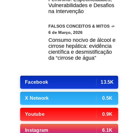
Vulnerabilidades e Desafios
na Intervenção
FALSOS CONCEITOS & MITOS
6 de Março, 2026
Consumo nocivo de álcool e
cirrose hepática: evidência
científica e desmistificação
da “cirrose de água”
Facebook
13.5K
X Network
0.5K
Youtube
0.9K
Instagram
6.1K