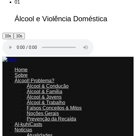
01
Álcool e Violência Doméstica
10s
10s
Home
Sobre
Álcool! Problema?
Álcool & Condução
Álcool & Família
Álcool & Jovens
Álcool & Trabalho
Falsos Conceitos & Mitos
Noções Gerais
Prevenção da Recaída
Al-kuhlCasts
Notícias
Atualidades