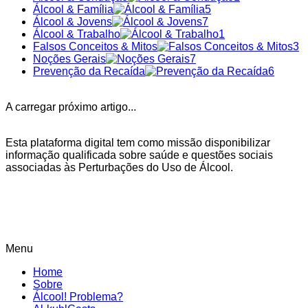
Álcool & Família
5
Álcool & Jovens
7
Álcool & Trabalho
1
Falsos Conceitos & Mitos
3
Noções Gerais
7
Prevenção da Recaída
6
A carregar próximo artigo...
Esta plataforma digital tem como missão disponibilizar
informação qualificada sobre saúde e questões sociais
associadas às Perturbações do Uso de Álcool.
Menu
Home
Sobre
Álcool! Problema?