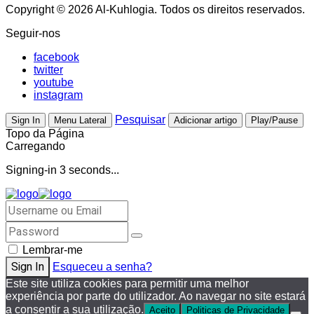
Copyright © 2026 Al-Kuhlogia. Todos os direitos reservados.
Seguir-nos
facebook
twitter
youtube
instagram
Pesquisar
Sign In
Menu Lateral
Adicionar artigo
Play/Pause
Topo da Página
Carregando
Signing-in
3
seconds...
Lembrar-me
Esqueceu a senha?
Este site utiliza cookies para permitir uma melhor
experiência por parte do utilizador. Ao navegar no site estará
a consentir a sua utilização.
Aceito
Politicas de Privacidade