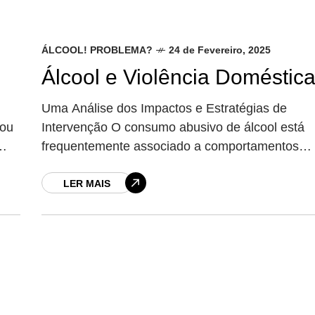
ÁLCOOL! PROBLEMA?
24 de Fevereiro, 2025
Álcool e Violência Doméstic
Uma Análise dos Impactos e Estratégias de
gou
Intervenção O consumo abusivo de álcool está
frequentemente associado a comportamentos
e a
agressivos, sendo um fator de risco significativo
a violência doméstica. Este
LER MAIS