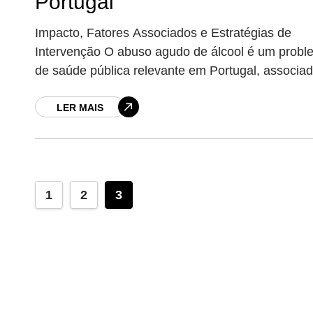
Portugal
Impacto, Fatores Associados e Estratégias de
Intervenção O abuso agudo de álcool é um prob
de saúde pública relevante em Portugal, associa
elevadas taxas de hospitalização, acidentes
rodoviários e
LER MAIS
1
2
3