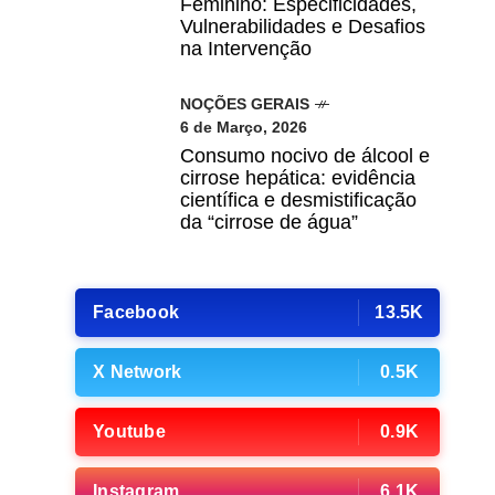
Feminino: Especificidades,
Vulnerabilidades e Desafios
na Intervenção
NOÇÕES GERAIS
6 de Março, 2026
Consumo nocivo de álcool e
cirrose hepática: evidência
científica e desmistificação
da “cirrose de água”
Facebook
13.5K
X Network
0.5K
Youtube
0.9K
Instagram
6.1K