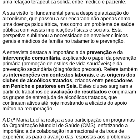
uma relação terapêutica sólida entre médico e paciente.
A sua visão foi fundamental para a
despsiquiatrização do
alcoolismo
, que passou a ser encarado não apenas como
uma doença psiquiátrica, mas como um problema de
saúde
pública
com vastas implicações físicas e sociais. Esta
perspetiva sublinhou a necessidade de envolver clínicos
gerais e médicos de família no tratamento e prevenção.
A entrevista destaca a importância da
prevenção
e da
intervenção comunitária
, explicando o papel da prevenção
primária (promoção de estilos de vida saudáveis) e da
prevenção secundária (diagnóstico precoce). Refere também
as
intervenções em contextos laborais
, e as
origens dos
clubes de alcoólicos tratados
, criados entre
pescadores
em Peniche e pastores em Seia
. Estes clubes surgiram a
partir de trabalhos de
avaliação de resultados
e originaram
os grupos de entreajuda de alcoólicos tratados, que
continuam ativos até hoje mostrando a eficácia do apoio
mútuo na recuperação.
A Dr.ª Maria Lucília realça a sua participação em programas
da
Organização Mundial de Saúde (OMS)
, enfatizando a
importância da colaboração internacional e da troca de
experiências para o avanço das respostas aos problemas