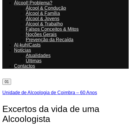
Álcool! Problema?
Álcool & Condução
Álcool & Família
Álcool & Jovens
Álcool & Trabalho
Falsos Conceitos & Mitos
Noções Gerais
Prevenção da Recaída
Al-kuhlCasts
Notícias
Atualidades
Últimas
Contactos
01
Unidade de Alcoologia de Coimbra – 60 Anos
Excertos da vida de uma
Alcoologista