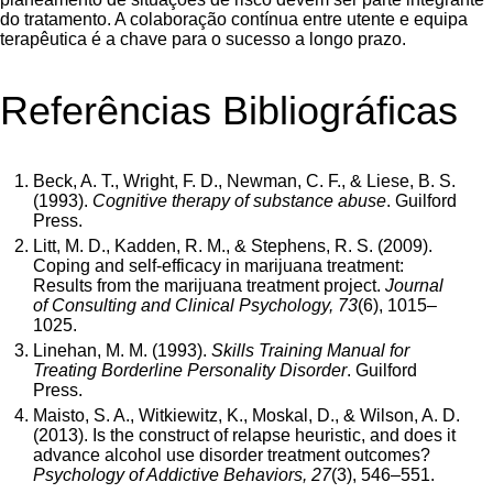
do tratamento. A colaboração contínua entre utente e equipa
terapêutica é a chave para o sucesso a longo prazo.
Referências Bibliográficas
Beck, A. T., Wright, F. D., Newman, C. F., & Liese, B. S.
(1993).
Cognitive therapy of substance abuse
. Guilford
Press.
Litt, M. D., Kadden, R. M., & Stephens, R. S. (2009).
Coping and self-efficacy in marijuana treatment:
Results from the marijuana treatment project.
Journal
of Consulting and Clinical Psychology, 73
(6), 1015–
1025.
Linehan, M. M. (1993).
Skills Training Manual for
Treating Borderline Personality Disorder
. Guilford
Press.
Maisto, S. A., Witkiewitz, K., Moskal, D., & Wilson, A. D.
(2013). Is the construct of relapse heuristic, and does it
advance alcohol use disorder treatment outcomes?
Psychology of Addictive Behaviors, 27
(3), 546–551.