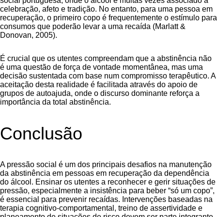
social portuguesa, onde o álcool é muitas vezes associado a
celebração, afeto e tradição. No entanto, para uma pessoa em
recuperação, o primeiro copo é frequentemente o estímulo para
consumos que poderão levar a uma recaída (Marlatt &
Donovan, 2005).
É crucial que os utentes compreendam que a abstinência não
é uma questão de força de vontade momentânea, mas uma
decisão sustentada com base num compromisso terapêutico. A
aceitação desta realidade é facilitada através do apoio de
grupos de autoajuda, onde o discurso dominante reforça a
importância da total abstinência.
Conclusão
A pressão social é um dos principais desafios na manutenção
da abstinência em pessoas em recuperação da dependência
do álcool. Ensinar os utentes a reconhecer e gerir situações de
pressão, especialmente a insistência para beber “só um copo”,
é essencial para prevenir recaídas. Intervenções baseadas na
terapia cognitivo-comportamental, treino de assertividade e
planeamento de situações de risco devem ser parte integrante