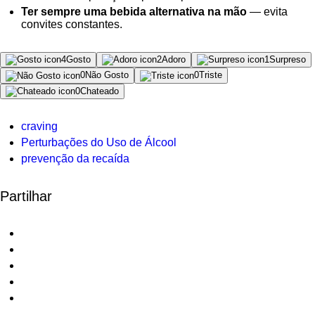
Ter sempre uma bebida alternativa na mão
— evita
convites constantes.
4
Gosto
2
Adoro
1
Surpreso
0
Não Gosto
0
Triste
0
Chateado
craving
Perturbações do Uso de Álcool
prevenção da recaída
Partilhar